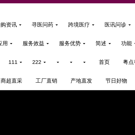
购购资讯
寻医问药
跨境医疗
医讯问诊
应用
服务效益
服务优势
简述
功能
111
222
首页
粤点
商超直采
工厂直销
产地直发
节日好物