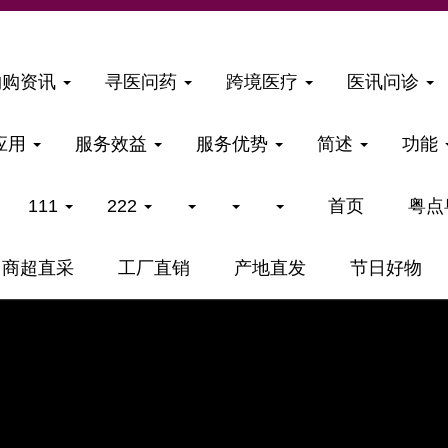
购购资讯
寻医问药
跨境医疗
医讯问诊
应用
服务效益
服务优势
简述
功能
111
222
首页
粤点
商超直采
工厂直销
产地直发
节日好物