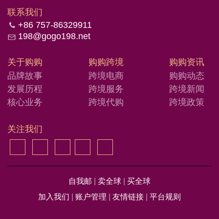
联系我们
+86 757-86329911
198@gogo198.net
关于购购
购购跨境
购购资讯
品牌故事
跨境电商
购购动态
发展历程
跨境服务
跨境新闻
核心业务
跨境代购
跨境政策
关注我们
自我邮
|
卖全球
|
买全球
加入我们
|
账户管理
|
友情链接
|
平台规则