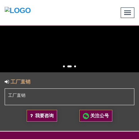
工厂直销
工厂直销
关注公号
我要咨询