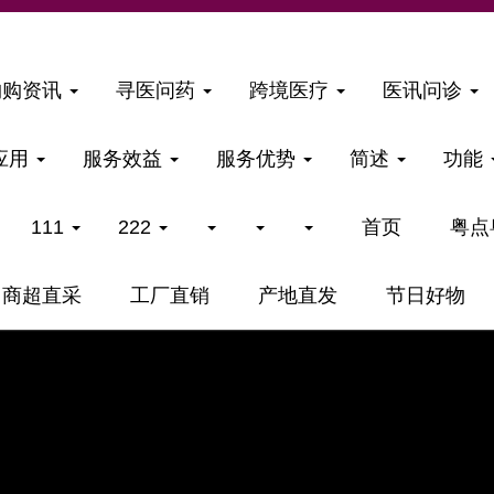
购购资讯
寻医问药
跨境医疗
医讯问诊
应用
服务效益
服务优势
简述
功能
111
222
首页
粤点
商超直采
工厂直销
产地直发
节日好物